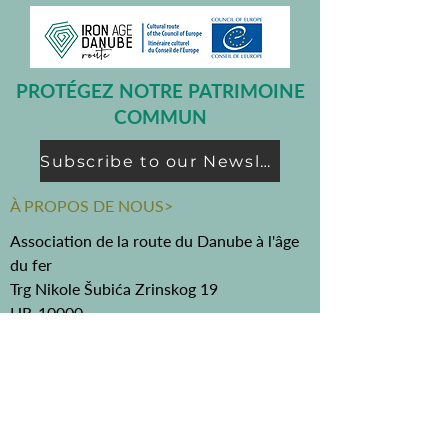
PROTÉGEZ NOTRE PATRIMOINE
COMMUN
Subscribe to our Newsletter
À PROPOS DE NOUS>
Association de la route du Danube à l'âge
du fer
Trg Nikole Šubića Zrinskog 19
HR-10000
Zagreb
Croatie
FACEBOOK